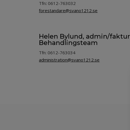
Tfn
:
0612-763032
forestandare@svano1212.se
Helen Bylund, admin/faktur
Behandlingsteam
Tfn: 0612-763034
administration@svano1212.se