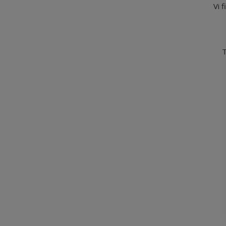
Vi 
T