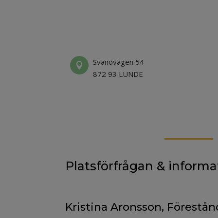
Svanövägen 54

872 93 LUNDE
Platsförfrågan & informa
Kristina Aronsson, Förestån