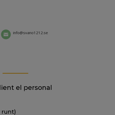
info@svano1212.se

ient el personal
 runt)