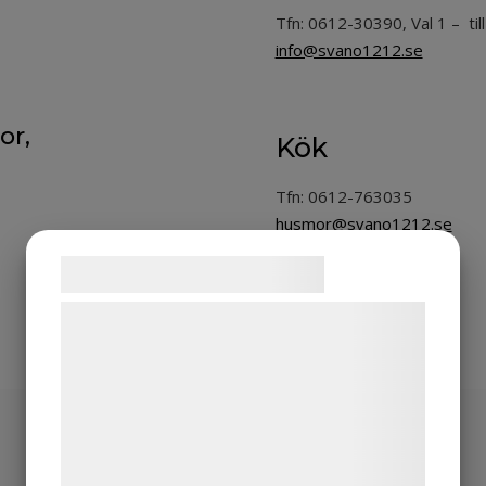
Tfn: 0612-30390, Val 1 – til
info@svano1212.se
or,
Kök
Tfn: 0612-763035
husmor@svano1212.se
Samtykke til cookies
Vi og vores samarbejdspartnere bruger
teknologier, herunder cookies, til at
indsamle oplysninger om dig til forskellige
formål, herunder: Tilpasning af annoncering,
bedre brugeroplevelse, funktionalitet,
Hitta hit
statistik og marketing. Disse oplysninger