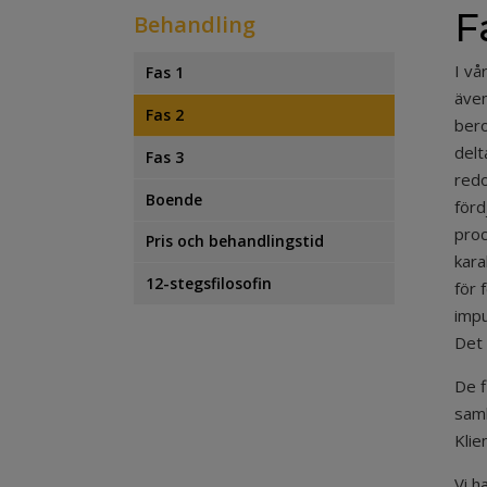
F
Behandling
I vå
Fas 1
även
Fas 2
bero
delt
Fas 3
redo
Boende
förd
proc
Pris och behandlingstid
kara
12-stegsfilosofin
för 
impu
Det 
De f
samb
Klie
Vi h