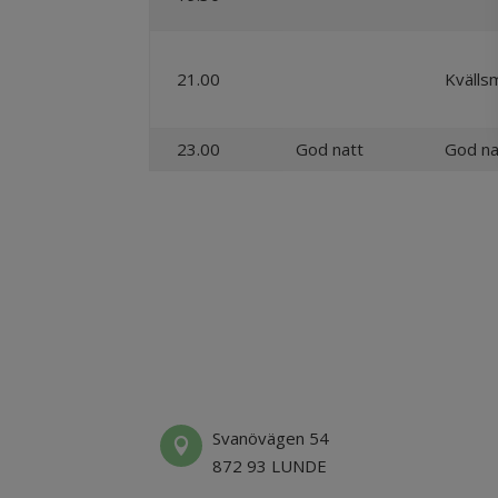
21.00
Kvälls
23.00
God natt
God na
Svanövägen 54

872 93 LUNDE