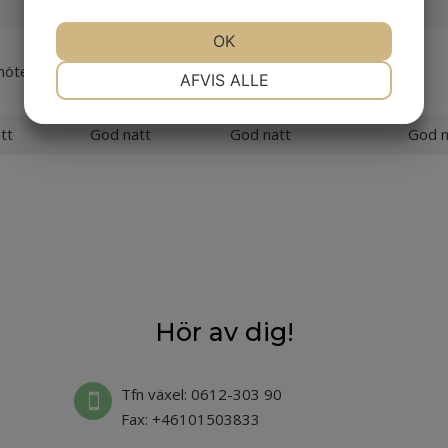
obl.
OK
Kvällsmöte
möte
tillsammans med
NØDVENDIGE
PRÆFERENCER
AFVIS ALLE
Fas 1
tt
God natt
God natt
God n
MARKETING
STATISTIK
Hör av dig!
Tfn växel: 0612-303 90

Fax: +46101503833