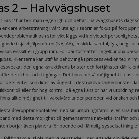
as 2 – Halvvägshuset
rt Fas 2 hur bor man i egen lgh och deltar i halvvägshusets dags
 enklare arbetsträning i vårt utelag. I teorin är fokus på fördjup
endeproblematik och stor vikt läggs vid individuell personlighets
agande i självhjälpsmöten (NA, AA), enskilda samtal, fys, helg- och
visas enskilt el i grupp mm. För par fortsätter regelbundna par
jupas. Klienterna kan utifrån behov ingå i processveckor tex Krim
essvecka i den egna karaktärens brister och förtjänster där klient
ktärsdefekter- och tillgångar. Det finns också möjlighet till enski
för de klienter som lider av ångest-, destruktiva tankemönster, lä
lskontroll eller för hög kontroll på egna känslor har vi utbildni
finns alltid möjlighet till växelvård under perioden vid önskan och
lesta återupptar kontakten med sin ursprungsfamilj eller sina bar
and med detta möjlighet till gemensamma nätverks-träffar och 
nten börjar även planera för boende och lämplig sysselsättning ef
ar folkhögskola, skola med vuxenstudier i närliggande område där e