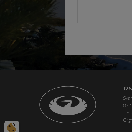
Alternative:
12
Sva
872
Tfn 
Org