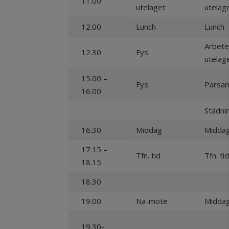
11.00
utelaget
utelag
12.00
Lunch
Lunch
Arbete
12.30
Fys
utelag
15.00 –
Fys
Parsam
16.00
Städni
16.30
Middag
Midda
17.15 –
Tfn. tid
Tfn. ti
18.15
18.30
19.00
Na-möte
Midda
19.30-