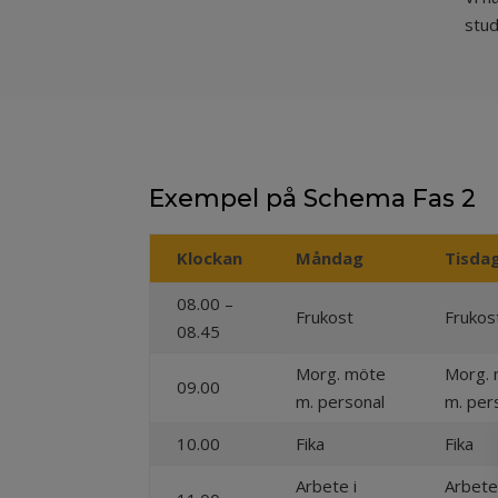
stud
Exempel på Schema Fas 2
Klockan
Måndag
Tisda
08.00 –
Frukost
Frukos
08.45
Morg. möte
Morg.
09.00
m. personal
m. per
10.00
Fika
Fika
Arbete i
Arbete