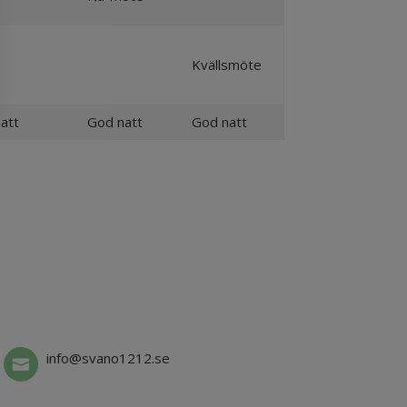
Kvällsmöte
att
God natt
God natt
info@svano1212.se
