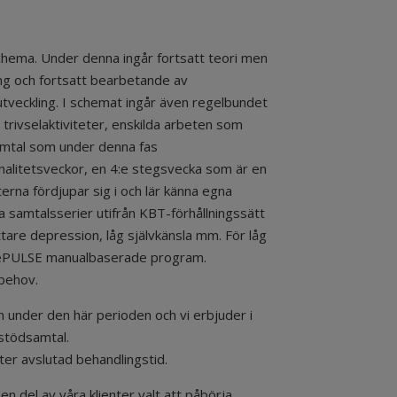
schema. Under denna ingår fortsatt teori men
ning och fortsatt bearbetande av
utveckling. I schemat ingår även regelbundet
 trivselaktiviteter, enskilda arbeten som
samtal som under denna fas
inalitetsveckor, en 4:e stegsvecka som är en
erna fördjupar sig i och lär känna egna
lda samtalsserier utifrån KBT-förhållningssätt
ttare depression, låg självkänsla mm. För låg
ng rePULSE manualbaserade program.
 behov.
n under den här perioden och vi erbjuder i
stödsamtal.
ter avslutad behandlingstid.
n del av våra klienter valt att påbörja