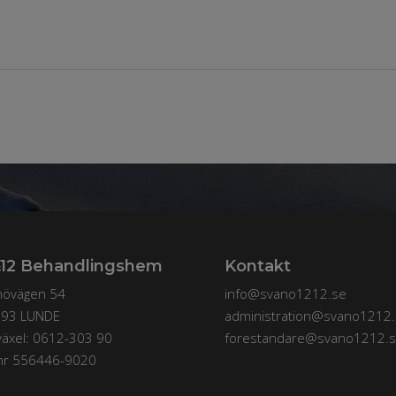
&12 Behandlingshem
Kontakt
növägen 54
info@svano1212.se
 93 LUNDE
administration@svano1212.
växel: 0612-303 90
forestandare@svano1212.
nr 556446-9020