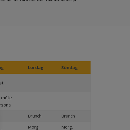
ag
Lördag
Söndag
st
. möte
rsonal
Brunch
Brunch
Morg.
Morg.